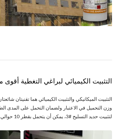
التثبيت الكيميائي لبراغي التغطية أقوى م
التثبيت الميكانيكي والتثبيت الكيميائي هما تقنيتان شائعت
وزن التحميل في الاعتبار ولضمان التحمل على المدى الطوي
لتثبيت حديد التسليح #3، يمكن أن يتحمل بقطر 10 حوالي 885 كجم على خرسانة بضغط 3000psi. النتيجة أفضل من استخدام مسامير التمدد.