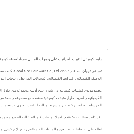
رابط كيميائي لتثبيت الجرانيت على واجهات المباني - مواد لاصقة كيميائية من 
تقع في تايوان
اللاصقة الكيميائية، المرابط الكيميائية، كبسولات المرابط، راتنجات البوليستر 
الكيميائية والمزيد. حلول مثبتات كيميائية معتمدة مع مجموعة واسعة من 
الخرسانة الصلبة. تركيبة غير متسربة، مثالية للتثبيت العلوي. تم تضمين 
لقد كانت Good Use تقدم للعملاء مثبتات كيميائية عالية الجودة معتمدة ومختبرة، مع تكنولوجيا متقدمة وخبرة تمتد لـ 25 عامًا، تضمن Good Use تلبية احتياجات كل عميل.
اطلع على منتجاتنا عالية الجودة
المثبتات الكيميائية
,
راتنج الإيبوكسي
,
ما