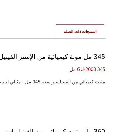
المنتجات ذات الصلة
345 مل مونة كيميائية من الإستر الفينيل منخفضة الانكماش لربط الفولاذ في الخرسانة
GU-2000 345 مل
مثبت كيميائي من الفينيلستر سعة 345 مل - مثالي لتثبيت القضبان الملولبة وحديد التسليح تم...
360 مل مثبت كيميائي من الفينيل إستر خالي من الستيرين للتثبيت في البيئات التآكلية