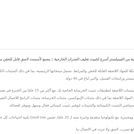
الفينيلستر أسرع لتثبيت تغليف الجدران الخارجية | مصنع لأسمنت لاصق قابل للحقن من تايوان منذ 20 عام
 منذ عام 1997، Good Use Hardware Co., Ltd. كانت مصنّعًا للمواد اللاصقة القابلة للحقن والمرابط. تشمل منتجاتها الرئيسية، 
وراتنجات الفينيل، والتي تُباع في 40 دولة.
مصنع موثوق لمثبتات كيميائية في تايوان ينتج أوسع مجموعة من
المواد اللاصقة بما في ذلك مثبتات الإيبوكسي، مثبتات الخرسانة، مثبتات الراتنج للأحمال الثق
مسامير التثبيت الكيميائية والتثبيتات لتوفير تثبيت كيميائي فعال وسهل وموفر للعمالة.
نع تسرب
,
لاصق
ولا تتردد في
الاتصال بنا
.