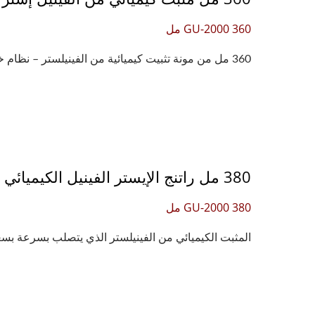
GU-2000 360 مل
360 مل من مونة تثبيت كيميائية من الفينيلستر – نظام خرطوشة راتنج سريع التصلب GU-2000 360 مل...
380 مل راتنج الإيستر الفينيل الكيميائي للربط مع مقاومة كيميائية ممتازة للمواد شبه المجوفة
GU-2000 380 مل
المثبت الكيميائي من الفينيلستر الذي يتصلب بسرعة بسعة 380 مل هو حل مثالي لتثبيت الطو