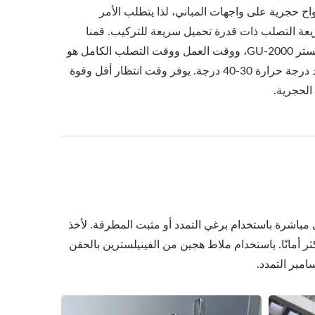
اح حجرية على واجهات المباني، لذا يتطلب الأمر
يعة التصلب ذات قدرة تحميل سريعة للتركيب. قمنا
بتخصيص تركيبة راتنج الفينيلستر GU-2000، ووقت العمل ووقت التصلب الكامل هو
فقط 3 دقائق و30 دقيقة عند درجة حرارة 30-40 درجة. يوفر وقت انتظار أقل وقوة
الحجرية.
كي مباشرة باستخدام برغي التمدد أو مثبت المطرقة. لأخذ
ر أمانًا. باستخدام ملاط هجين من الفينيلسترين بالحقن