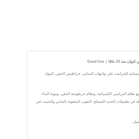
ًا | Good Use
بما في ذلك المثبتات الكيميائية للجرانيت على واجهات المباني، خراطيش الحقن، المواد
 حلول المثبتات اللاصقة لتطبيقات تثبيت الخرسانة الخاصة بك. مع أكثر من 15 عامًا من الخبرة في تصنيع نظام المراسي الكيميائية، ونظام خرطوشة الحقن، ومونة البناء
يلة في تطبيقات الحديد المسلح، الثقوب المثقوبة بالماس والتثبيت في