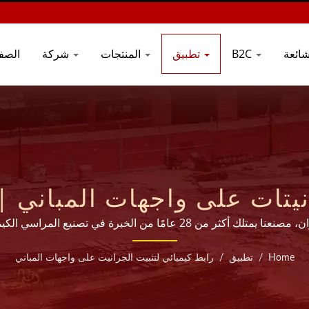
B2C
تطبيق
المنتجات
شركة
الصف
نيتات على واجهات المباني |
منذ 20 عامًا | GOOD USE
مونة هجينة حقن لتثبيت جرانيت الواجهةمقرنا في تايوان، مصنعنا يمتلك أكثر م
45 دولة حول العالم.
Home
/
تطبيق
/
رابط كيميائي لتثبيت الجرانيت على واجهات المباني