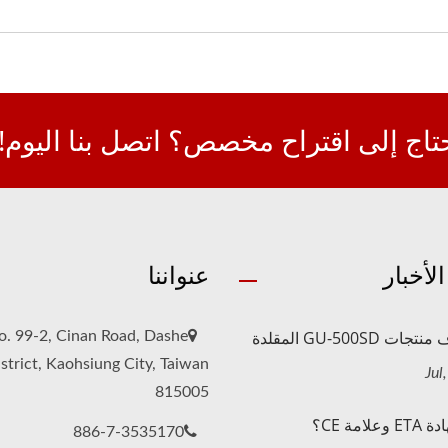
تاج إلى اقتراح مخصص؟ اتصل بنا اليوم!
لأخبار
عنواننا
 GU-500SD المقلدة
o. 99-2, Cinan Road, Dashe
strict, Kaohsiung City, Taiwan
815005
امة CE؟
886-7-3535170