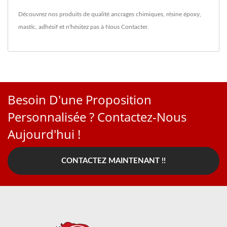
Découvrez nos produits de qualité
ancrages chimiques
,
résine époxy
,
mastic
,
adhésif
et n'hésitez pas à
Nous Contacter
.
Besoin D'une Proposition
Personnalisée ? Contactez-Nous
Aujourd'hui !
CONTACTEZ MAINTENANT !!