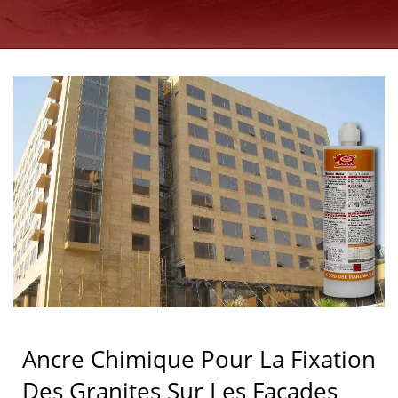
MORTIERS ADHÉSIFS
INJECTABLES DEPUIS 20
ANS À TAÏWAN | GOOD
USE
Ancre Chimique Pour La Fixation
Des Granites Sur Les Façades