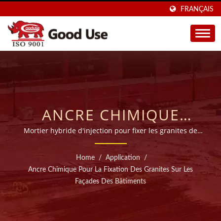
FRANÇAIS
ANCRE CHIMIQUE
POUR LA FIXATION DES
Mortier hybride d'injection pour fixer les granites de
façadeBasée à Taïwan, notre usine apporte plus de 28
GRANITES SUR LES
ans d'expertise dans la fabrication d'ancrages
Home
/
Application
/
chimiques de haute qualité (mortier d'injection),
FAÇADES DE
Ancre Chimique Pour La Fixation Des Granites Sur Les
exportant vers plus de 45 pays dans le monde.
Façades Des Bâtiments
BÂTIMENTS |
FABRICANT DE