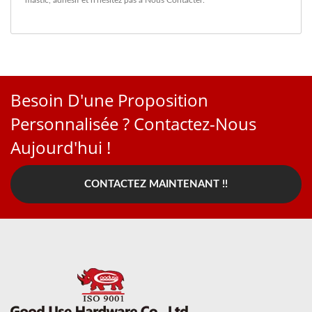
mastic
,
adhésif
et n'hésitez pas à
Nous Contacter
.
Besoin D'une Proposition
Personnalisée ? Contactez-Nous
Aujourd'hui !
CONTACTEZ MAINTENANT !!