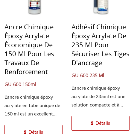
Ancre Chimique
Adhésif Chimique
Époxy Acrylate
Époxy Acrylate De
Économique De
235 Ml Pour
150 Ml Pour Les
Sécuriser Les Tiges
Travaux De
D'ancrage
Renforcement
GU-600 235 Ml
GU-600 150ml
L'ancre chimique époxy
acrylate de 235ml est une
L'ancre chimique époxy
solution compacte et à
acrylate en tube unique de
prise rapide, idéale...
150 ml est un excellent
choix pour les
Détails
applications...
Détails