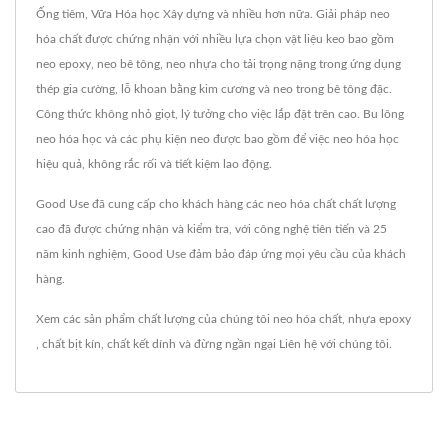
Ống tiêm, Vữa Hóa học Xây dựng và nhiều hơn nữa. Giải pháp neo
hóa chất được chứng nhận với nhiều lựa chọn vật liệu keo bao gồm
neo epoxy, neo bê tông, neo nhựa cho tải trọng nặng trong ứng dụng
thép gia cường, lỗ khoan bằng kim cương và neo trong bê tông đặc.
Công thức không nhỏ giọt, lý tưởng cho việc lắp đặt trên cao. Bu lông
neo hóa học và các phụ kiện neo được bao gồm để việc neo hóa học
hiệu quả, không rắc rối và tiết kiệm lao động.
Good Use đã cung cấp cho khách hàng các neo hóa chất chất lượng
cao đã được chứng nhận và kiểm tra, với công nghệ tiên tiến và 25
năm kinh nghiệm, Good Use đảm bảo đáp ứng mọi yêu cầu của khách
hàng.
Xem các sản phẩm chất lượng của chúng tôi
neo hóa chất
,
nhựa epoxy
,
chất bịt kín
,
chất kết dính
và đừng ngần ngại
Liên hệ với chúng tôi
.