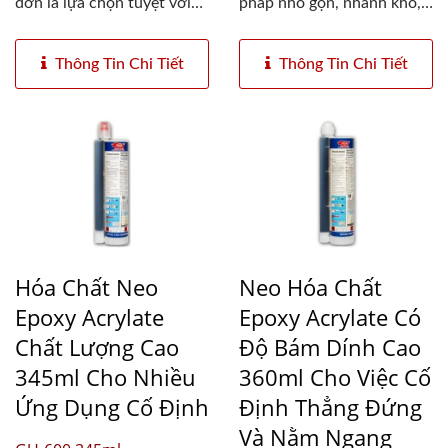
đơn là lựa chọn tuyệt vời
pháp nhỏ gọn, nhanh khô,
cho các...
lý tưởng...
Thông Tin Chi Tiết
Thông Tin Chi Tiết
Hóa Chất Neo
Neo Hóa Chất
Epoxy Acrylate
Epoxy Acrylate Có
Chất Lượng Cao
Độ Bám Dính Cao
345ml Cho Nhiều
360ml Cho Việc Cố
Ứng Dụng Cố Định
Định Thẳng Đứng
Và Nằm Ngang