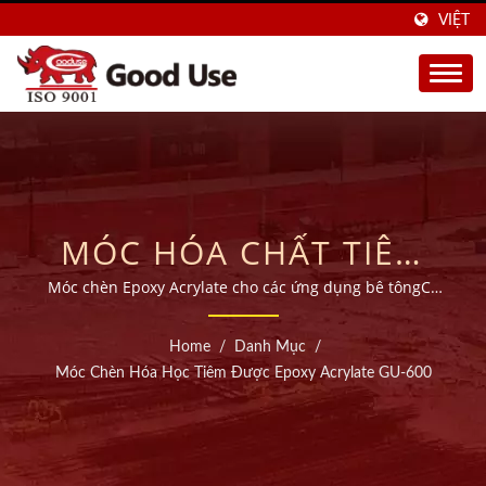
VIỆT
MÓC HÓA CHẤT TIÊM
EPOXY ACRYLATE GU-
Móc chèn Epoxy Acrylate cho các ứng dụng bê tôngCó
trụ sở tại Đài Loan, nhà máy của chúng tôi mang đến
600 | HƠN 20 NĂM SẢN
hơn 28 năm kinh nghiệm trong việc sản xuất các neo
Home
/
Danh Mục
/
hóa chất chất lượng cao (vữa tiêm), xuất khẩu sang hơn
XUẤT MÓC HÓA CHẤT
Móc Chèn Hóa Học Tiêm Được Epoxy Acrylate GU-600
45 quốc gia trên toàn thế giới.
TIÊM ĐA DẠNG | GOOD
USE