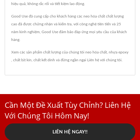
hiệu quả, không rắc rối và tiết kiệm lao động.
Good Use đã cung cấp cho khách hàng các neo hóa chất chất lượng
cao đã được chứng nhận và kiểm tra, với công nghệ tiên tiến và 25
năm kinh nghiệm, Good Use đảm bảo đáp ứng mọi yêu cầu của khách
hàng.
Xem các sản phẩm chất lượng của chúng tôi
neo hóa chất
,
nhựa epoxy
,
chất bịt kín
,
chất kết dính
và đừng ngần ngại
Liên hệ với chúng tôi
.
Cần Một Đề Xuất Tùy Chỉnh? Liên Hệ
Với Chúng Tôi Hôm Nay!
LIÊN HỆ NGAY!!