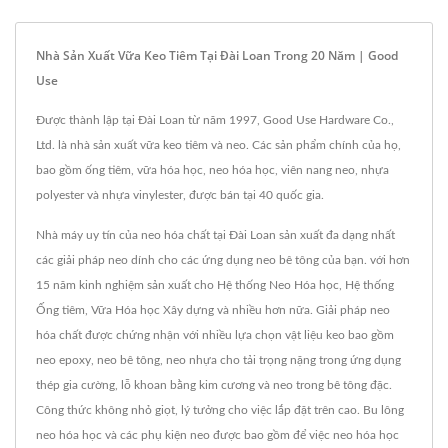
Nhà Sản Xuất Vữa Keo Tiêm Tại Đài Loan Trong 20 Năm | Good
Use
Được thành lập tại Đài Loan từ năm 1997, Good Use Hardware Co.,
Ltd. là nhà sản xuất vữa keo tiêm và neo. Các sản phẩm chính của họ,
bao gồm ống tiêm, vữa hóa học, neo hóa học, viên nang neo, nhựa
polyester và nhựa vinylester, được bán tại 40 quốc gia.
Nhà máy uy tín của neo hóa chất tại Đài Loan sản xuất đa dạng nhất
các giải pháp neo dính cho các ứng dụng neo bê tông của bạn. với hơn
15 năm kinh nghiệm sản xuất cho Hệ thống Neo Hóa học, Hệ thống
Ống tiêm, Vữa Hóa học Xây dựng và nhiều hơn nữa. Giải pháp neo
hóa chất được chứng nhận với nhiều lựa chọn vật liệu keo bao gồm
neo epoxy, neo bê tông, neo nhựa cho tải trọng nặng trong ứng dụng
thép gia cường, lỗ khoan bằng kim cương và neo trong bê tông đặc.
Công thức không nhỏ giọt, lý tưởng cho việc lắp đặt trên cao. Bu lông
neo hóa học và các phụ kiện neo được bao gồm để việc neo hóa học