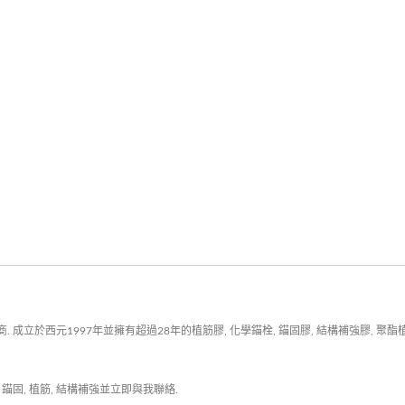
於西元1997年並擁有超過28年的植筋膠, 化學錨栓, 錨固膠, 結構補強膠, 聚酯植
,
錨固
,
植筋
,
結構補強
並
立即與我聯絡
.