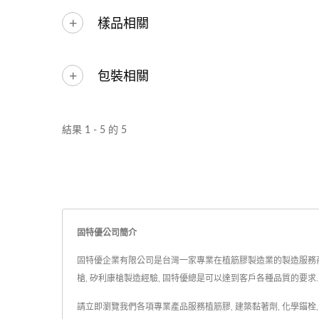
樣品相關
包裝相關
結果 1 - 5 的 5
固特優公司簡介
固特優企業有限公司是台灣一家專業在植筋膠製造業的製造服務商. 成立
槍, 矽利康槍製造經驗, 固特優總是可以達到客戶各種品質的要求.
請立即瀏覽我們各項專業產品服務
植筋膠
,
建築黏著劑
,
化學錨栓