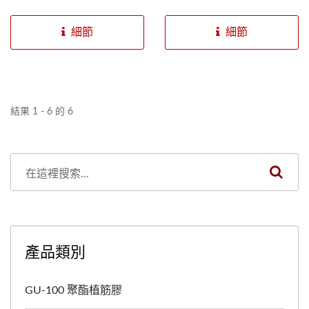
上錨固鋼筋、螺桿、錨栓、
等基材上錨固鋼筋、螺桿、
大容量且施工效率高是大型
植筋膠錨固作業後1小時即
螺絲等物件皆有極佳的效
錨栓、螺絲等物件皆有極佳
工程案採用的主因，...
完全硬化，若在寒冷氣候其
細節
細節
果，GU-2000系列植筋膠還
的效果，GU-2000系列植筋
硬化速度會更加快速，為解
有150毫升、235毫升、360
膠還有150毫升、235毫
決此問題固特優特別研發了
毫升和380毫升包裝供選
升、345毫升和380毫升包
適用於寒帶氣候錨固的配
擇。
裝供選擇。
方，滿足施工者在低溫下有
結果 1 - 6 的 6
足夠作業時間且又快乾的需
求，寒帶配方的植筋膠適用
於非開裂的乾孔植筋，植筋
溫度需在0℃以上，膠體溫
度需在15℃以上以確保產品
有效發揮。固特優GU-2000
注入式植筋膠的雙劑混合比
產品類別
例是10:1，成份環保安全無
異味，硬化時間快速，適合
GU-100 聚酯植筋膠
用於室內或密閉空間的中強