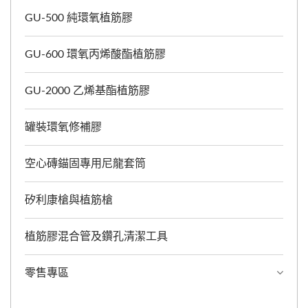
度負載作業，於未開裂的混
GU-500 純環氧植筋膠
凝土、石材、磚塊及中空材
料等基材上錨固鋼筋、螺
GU-600 環氧丙烯酸酯植筋膠
桿、錨栓、螺絲等物件皆有
極佳的效果，GU-2000系列
GU-2000 乙烯基酯植筋膠
植筋膠還有150毫升、235
毫升、345毫升和360毫升
罐裝環氧修補膠
包裝供選擇。
空心磚錨固專用尼龍套筒
矽利康槍與植筋槍
植筋膠混合管及鑽孔清潔工具
零售專區