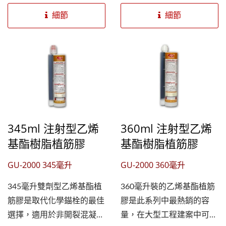
有植筋槍的消費者使用。
的混合管使膠體均勻混合，
細節
細節
150ml植筋膠適用於消耗較
硬化時間快速，膠劑無異味
小的錨固作業及裂縫填補，
可在室內安心作業，膠體不
施工簡單快速。...
會破壞基材，非常適合運用
在邊距小的錨固，GU-
2000...
345ml 注射型乙烯
360ml 注射型乙烯
基酯樹脂植筋膠
基酯樹脂植筋膠
GU-2000 345毫升
GU-2000 360毫升
345毫升雙劑型乙烯基酯植
360毫升裝的乙烯基酯植筋
筋膠是取代化學錨栓的最佳
膠是此系列中最熱銷的容
選擇，適用於非開裂混凝土
量，在大型工程建案中可連