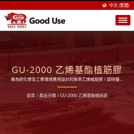
中文 (繁體)
GU-2000 乙烯基酯植筋膠
專為耐化學及工業環境應用設計的無苯乙烯植筋膠 / 固特優企
業有限公司為台灣第一的植筋膠製造商，擁有台灣市場最高市
佔率，產品更行銷至全球多個國家。植筋膠主要應用於將鋼
首頁
/
產品分類
/
GU-2000 乙烯基酯植筋膠
筋、螺桿或螺栓緊固於混凝土等堅硬基材中，提供優異的拉拔
強度與高承載力，是建築補強、結構重建與耐震加固工程中不
可或缺的重要材料。