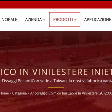
INCIPALE
AZIENDA
PRODOTTI
APPLICAZION
O IN VINILESTERE INIE
I DI ESPERIENZA NELLA 
 Fissaggi PesantiCon sede a Taiwan, la nostra fabbrica vant
 di alta qualità (malta iniezione), esportando in più di 45 pae
 CHIMICI INIETTABILI 
Home
/
Categoria
/
Ancoraggio Chimico Iniettabile In Vinilestere GU-200