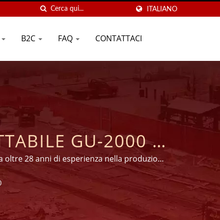
ITALIANO
E
B2C
FAQ
CONTATTACI
TTABILE GU-2000 |
PRODUZIONE DI
a oltre 28 anni di esperienza nella produzione
si in tutto il mondo.
| GOOD USE
0