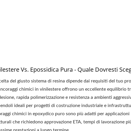
ilestere Vs. Epossidica Pura - Quale Dovresti Sceg
celta del giusto sistema di resina dipende dai requisiti del tuo pr
ancoraggi chimici in vinilestere offrono un eccellente equilibrio t
desione, rapida polimerizzazione e resistenza a ambienti aggressiv
endoli ideali per progetti di costruzione industriale e infrastruttu
raggi chimici in epoxydico puro sono più adatti per applicazioni
tturali che richiedono approvazione ETA, tempi di lavorazione pi
ssime prestazioni a lungo termine.