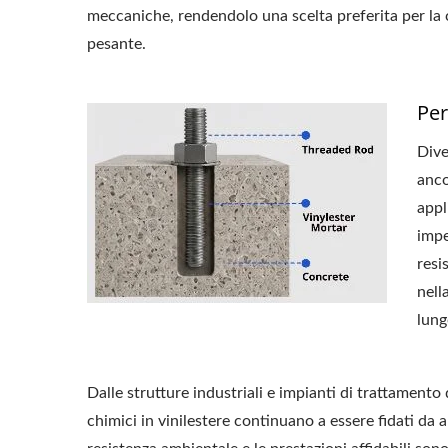
meccaniche, rendendolo una scelta preferita per la co
pesante.
Per
Dive
anco
appl
impe
resi
nell
lung
Dalle strutture industriali e impianti di trattamento 
Ancora Epossidica GU-500
Malt
chimici in vinilestere continuano a essere fidati da ap
400ml