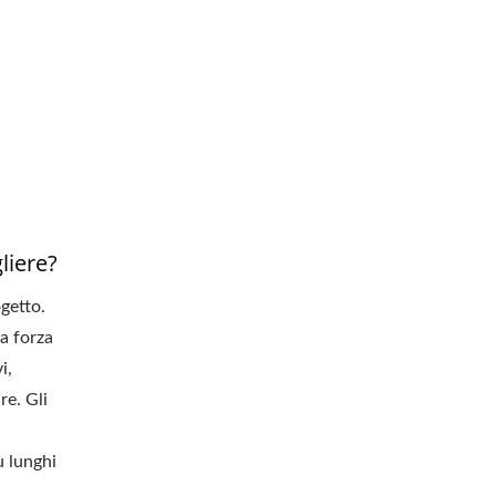
liere?
ogetto.
ra forza
i,
re. Gli
ù lunghi