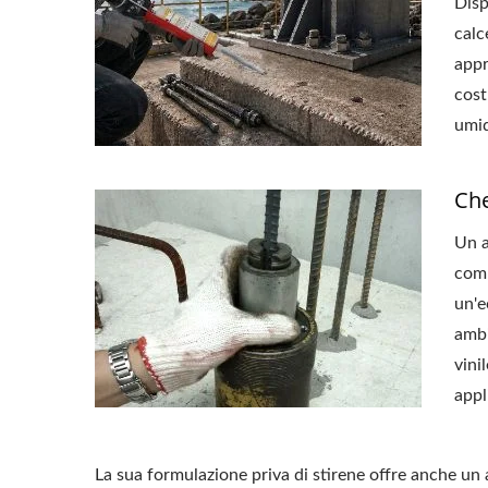
Disp
calc
appr
cost
umid
Che
Un a
comp
un'e
ambi
vini
appl
La sua formulazione priva di stirene offre anche un