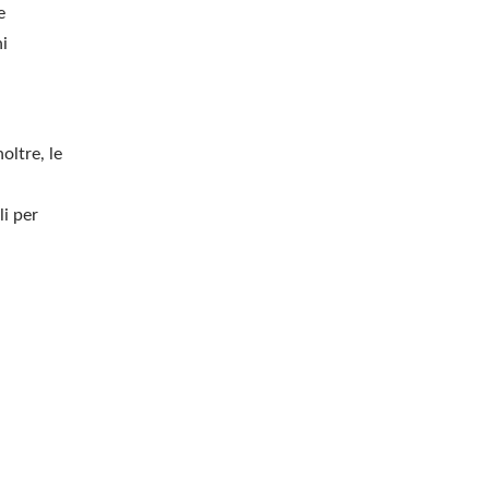
e
ni
oltre, le
i per