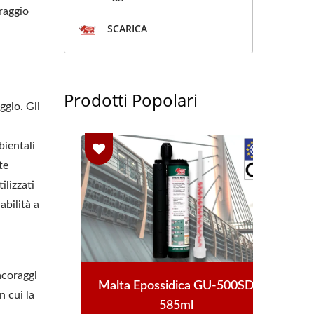
oraggio
SCARICA
Prodotti Popolari
ggio. Gli
bientali
te
lizzati
abilità a
ncoraggi
-500
Malta Epossidica GU-500SD
Anc
n cui la
585ml