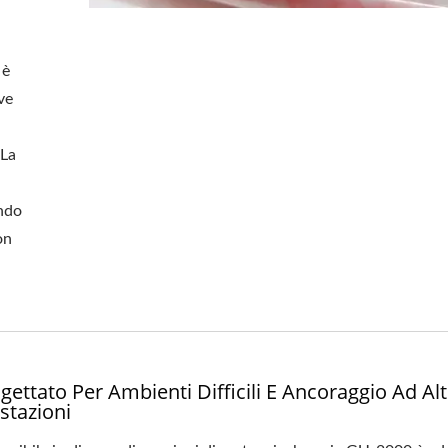
 è
ve
 La
endo
on
gettato Per Ambienti Difficili E Ancoraggio Ad Al
stazioni