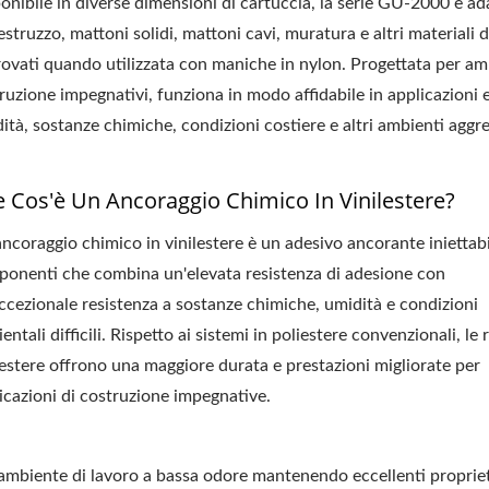
onibile in diverse dimensioni di cartuccia, la serie GU-2000 è ad
estruzzo, mattoni solidi, mattoni cavi, muratura e altri materiali 
ovati quando utilizzata con maniche in nylon. Progettata per amb
ruzione impegnativi, funziona in modo affidabile in applicazioni 
ità, sostanze chimiche, condizioni costiere e altri ambienti aggre
 Cos'è Un Ancoraggio Chimico In Vinilestere?
ncoraggio chimico in vinilestere è un adesivo ancorante iniettab
onenti che combina un'elevata resistenza di adesione con
ccezionale resistenza a sostanze chimiche, umidità e condizioni
entali difficili. Rispetto ai sistemi in poliestere convenzionali, le 
lestere offrono una maggiore durata e prestazioni migliorate per
icazioni di costruzione impegnative.
 ambiente di lavoro a bassa odore mantenendo eccellenti proprie