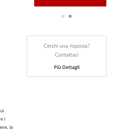
Cerchi una risposta?
Contattaci
Più Dettagli
ui
e i
ene, la