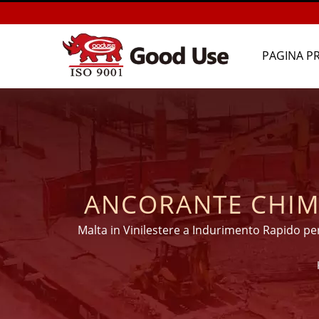
PAGINA PR
ANCORANTE CHIMIC
OLTRE 20 ANN
Malta in Vinilestere a Indurimento Rapido per
di ancoraggi chimici
ANCORANTI