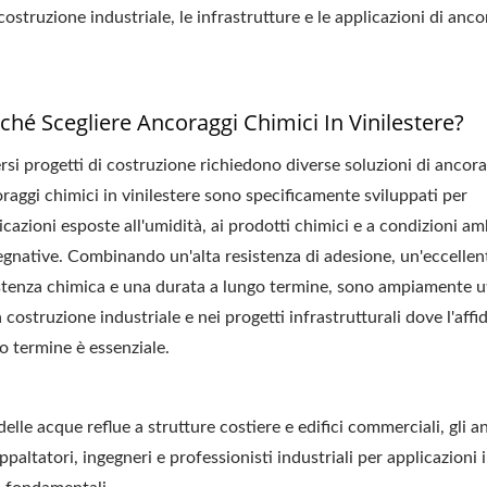
struzione industriale, le infrastrutture e le applicazioni di anc
ché Scegliere Ancoraggi Chimici In Vinilestere?
rsi progetti di costruzione richiedono diverse soluzioni di ancora
raggi chimici in vinilestere sono specificamente sviluppati per
icazioni esposte all'umidità, ai prodotti chimici e a condizioni am
gnative. Combinando un'alta resistenza di adesione, un'eccellen
stenza chimica e una durata a lungo termine, sono ampiamente uti
a costruzione industriale e nei progetti infrastrutturali dove l'affid
o termine è essenziale.
delle acque reflue a strutture costiere e edifici commerciali, gli a
a Epossidica GU-500SD
Ancora Epossidica GU
paltatori, ingegneri e professionisti industriali per applicazioni i
585ml
400ml