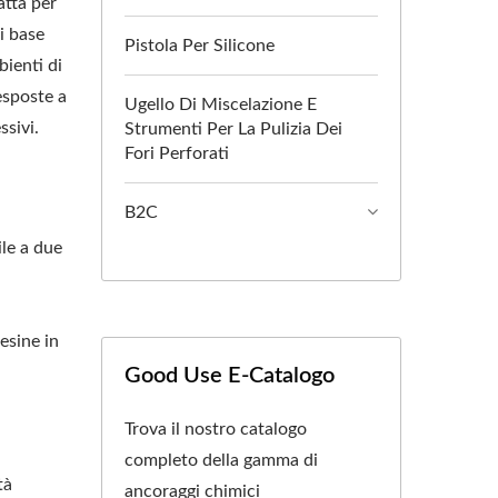
atta per
di base
Pistola Per Silicone
ienti di
esposte a
Ugello Di Miscelazione E
ssivi.
Strumenti Per La Pulizia Dei
Fori Perforati
B2C
ile a due
resine in
Good Use E-Catalogo
Trova il nostro catalogo
completo della gamma di
tà
ancoraggi chimici