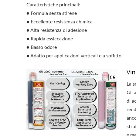
Caratteristiche principali:
● Formula senza stirene
● Eccellente resistenza chimica
● Alta resistenza di adesione
● Rapida essiccazione
● Basso odore
● Adatto per applicazioni verticali e a soffitto
Vin
La s
Gli 
di a
rend
anco
stru
e ma