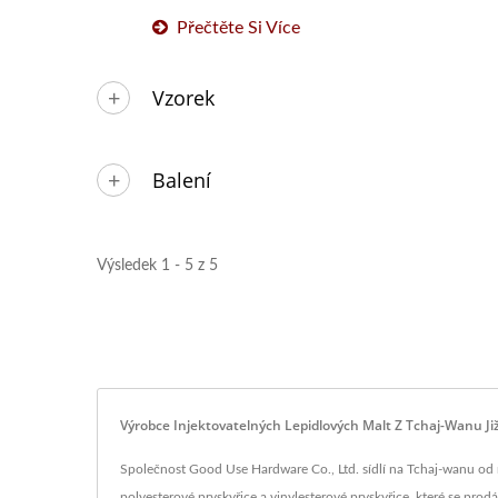
Přečtěte Si Více
Vzorek
Balení
Výsledek 1 - 5 z 5
Výrobce Injektovatelných Lepidlových Malt Z Tchaj-Wanu Ji
Společnost Good Use Hardware Co., Ltd. sídlí na Tchaj-wanu od ro
polyesterové pryskyřice a vinylesterové pryskyřice, které se prod