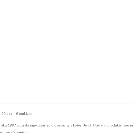
ž 20 Let | Good Use
ku 1997 a vyrábí injektážní lepidlové malty a kotvy. Jejich hlavními produkty jsou i
ávají ve 40 zemích.