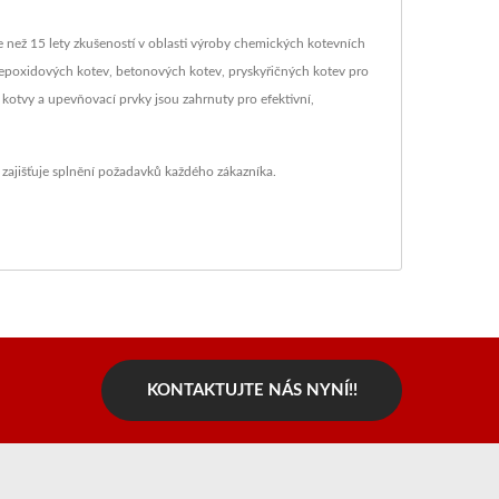
e než 15 lety zkušeností v oblasti výroby chemických kotevních
ně epoxidových kotev, betonových kotev, pryskyřičných kotev pro
 kotvy a upevňovací prvky jsou zahrnuty pro efektivní,
 zajišťuje splnění požadavků každého zákazníka.
KONTAKTUJTE NÁS NYNÍ!!