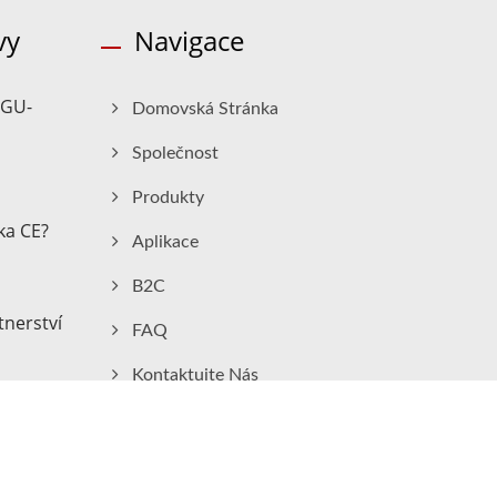
vy
Navigace
 GU-
Domovská Stránka
Společnost
Produkty
ka CE?
Aplikace
B2C
tnerství
FAQ
Kontaktujte Nás