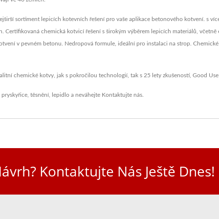
rší sortiment lepicích kotevních řešení pro vaše aplikace betonového kotvení. s víc
ch. Certifikovaná chemická kotvicí řešení s širokým výběrem lepicích materiálů, včet
kotvení v pevném betonu. Nedropová formule, ideální pro instalaci na strop. Chemické
itní chemické kotvy, jak s pokročilou technologií, tak s 25 lety zkušeností, Good Use
 pryskyřice
,
těsnění
,
lepidlo
a neváhejte
Kontaktujte nás
.
ávrh? Kontaktujte Nás Ještě Dnes!