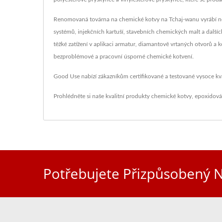
Renomovaná továrna na chemické kotvy na Tchaj-wanu vyrábí nejši
systémů, injekčních kartuší, stavebních chemických malt a další
těžké zatížení v aplikaci armatur, diamantově vrtaných otvorů a 
bezproblémové a pracovní úsporné chemické kotvení.
Good Use nabízí zákazníkům certifikované a testované vysoce kval
Prohlédněte si naše kvalitní produkty
chemické kotvy
,
epoxidová
Potřebujete Přizpůsobený N