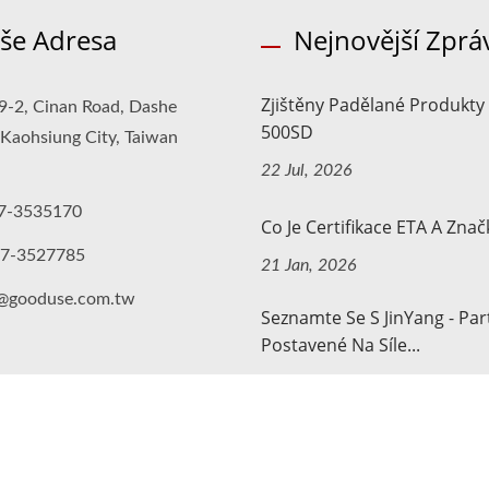
še Adresa
Nejnovější Zprá
Zjištěny Padělané Produkty
9-2, Cinan Road, Dashe
500SD
, Kaohsiung City, Taiwan
22 Jul, 2026
7-3535170
Co Je Certifikace ETA A Znač
-7-3527785
21 Jan, 2026
o@gooduse.com.tw
Seznamte Se S JinYang - Par
Postavené Na Síle...
30 Dec, 2025