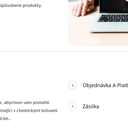
řizpůsobené produkty,
Objednávka A Plat
zek, abychom vám pomohli
Zásilka
visející s chemickými kotvami
cké...