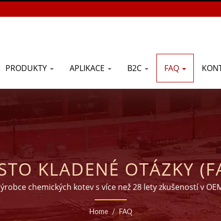
PRODUKTY
APLIKACE
B2C
FAQ
KONT
STO KLADENÉ OTÁZKY (F
ýrobce chemických kotev s více než 28 lety zkušeností v OE
Home
/
FAQ