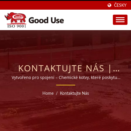
ČESKY
KONTAKTUJTE NÁS |
VÝROBCE
Vytvořeno pro spojení – Chemické kotvy, které poskytují
bezkonkurenční sílu
INJEKTOVATELNÝCH
Home
/
Kontaktujte Nás
LEPIDLOVÝCH MALT Z
TCHAJ-WANU S
20LETOU TRADICÍ |