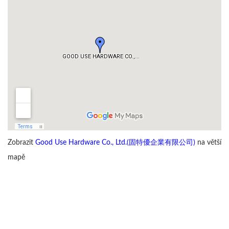
Zobrazit
Good Use Hardware Co., Ltd.(固特優企業有限公司)
na větší
mapě