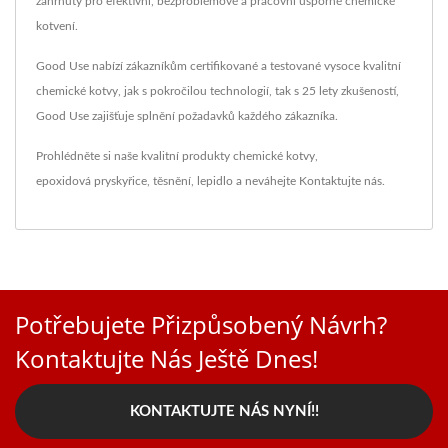
zahrnuty pro efektivní, bezproblémové a pracovní úsporné chemické
kotvení.
Good Use nabízí zákazníkům certifikované a testované vysoce kvalitní
chemické kotvy, jak s pokročilou technologií, tak s 25 lety zkušeností,
Good Use zajišťuje splnění požadavků každého zákazníka.
Prohlédněte si naše kvalitní produkty
chemické kotvy
,
epoxidová pryskyřice
,
těsnění
,
lepidlo
a neváhejte
Kontaktujte nás
.
Potřebujete Přizpůsobený Návrh?
Kontaktujte Nás Ještě Dnes!
KONTAKTUJTE NÁS NYNÍ!!