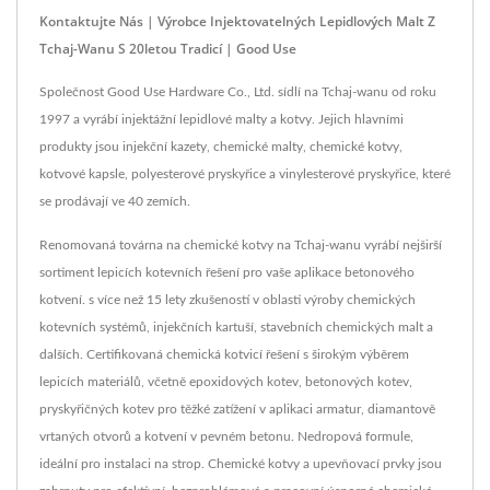
Kontaktujte Nás | Výrobce Injektovatelných Lepidlových Malt Z
Tchaj-Wanu S 20letou Tradicí | Good Use
Společnost Good Use Hardware Co., Ltd. sídlí na Tchaj-wanu od roku
1997 a vyrábí injektážní lepidlové malty a kotvy. Jejich hlavními
produkty jsou injekční kazety, chemické malty, chemické kotvy,
kotvové kapsle, polyesterové pryskyřice a vinylesterové pryskyřice, které
se prodávají ve 40 zemích.
Renomovaná továrna na chemické kotvy na Tchaj-wanu vyrábí nejširší
sortiment lepicích kotevních řešení pro vaše aplikace betonového
kotvení. s více než 15 lety zkušeností v oblasti výroby chemických
kotevních systémů, injekčních kartuší, stavebních chemických malt a
dalších. Certifikovaná chemická kotvicí řešení s širokým výběrem
lepicích materiálů, včetně epoxidových kotev, betonových kotev,
pryskyřičných kotev pro těžké zatížení v aplikaci armatur, diamantově
vrtaných otvorů a kotvení v pevném betonu. Nedropová formule,
ideální pro instalaci na strop. Chemické kotvy a upevňovací prvky jsou