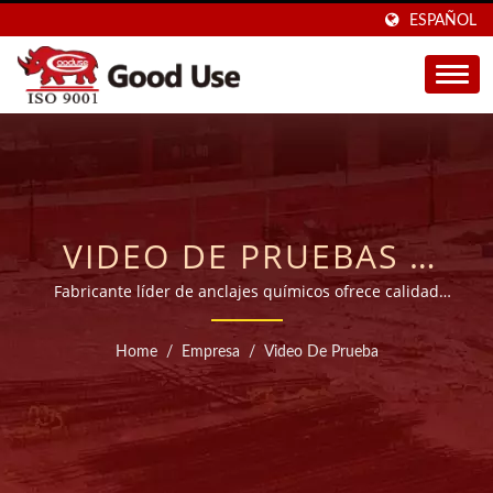
ESPAÑOL
VIDEO DE PRUEBAS |
FABRICANTE DE
Fabricante líder de anclajes químicos ofrece calidad
certificada y rendimiento comprobado
MORTEROS ADHESIVOS
Home
/
Empresa
/
Video De Prueba
INYECTABLES DE
TAIWÁN DURANTE 20
AÑOS | GOOD USE