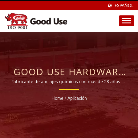
ESPAÑOL
GOOD USE HARDWARE
CO., LTD.
Fabricante de anclajes químicos con más de 28 años de
experiencia en OEM.
Home
/
Aplicación