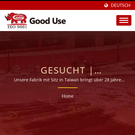
DEUTSCH
GESUCHT |
KOMPLETTSYSTEM FÜR
Unsere Fabrik mit Sitz in Taiwan bringt über 28 Jahre
Erfahrung in der Herstellung von hochwertigen
INJEKTIONSTECHNIK
chemischen Ankern (Injektionsmörtel) mit und
Home
exportiert in mehr als 45 Länder weltweit.
UND KLEBEANKER -
GOOD USE