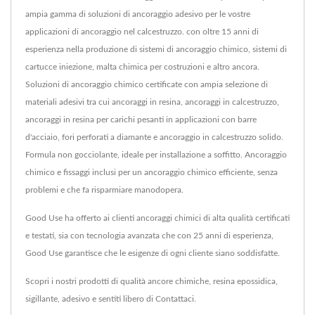
ampia gamma di soluzioni di ancoraggio adesivo per le vostre
applicazioni di ancoraggio nel calcestruzzo. con oltre 15 anni di
esperienza nella produzione di sistemi di ancoraggio chimico, sistemi di
cartucce iniezione, malta chimica per costruzioni e altro ancora.
Soluzioni di ancoraggio chimico certificate con ampia selezione di
materiali adesivi tra cui ancoraggi in resina, ancoraggi in calcestruzzo,
ancoraggi in resina per carichi pesanti in applicazioni con barre
d'acciaio, fori perforati a diamante e ancoraggio in calcestruzzo solido.
Formula non gocciolante, ideale per installazione a soffitto. Ancoraggio
chimico e fissaggi inclusi per un ancoraggio chimico efficiente, senza
problemi e che fa risparmiare manodopera.
Good Use ha offerto ai clienti ancoraggi chimici di alta qualità certificati
e testati, sia con tecnologia avanzata che con 25 anni di esperienza,
Good Use garantisce che le esigenze di ogni cliente siano soddisfatte.
Scopri i nostri prodotti di qualità
ancore chimiche
,
resina epossidica
,
sigillante
,
adesivo
e sentiti libero di
Contattaci
.