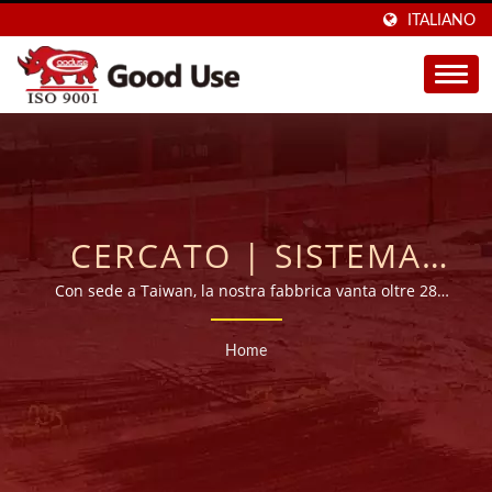
ITALIANO
CERCATO | SISTEMA
COMPLETO PER
Con sede a Taiwan, la nostra fabbrica vanta oltre 28
anni di esperienza nella produzione di ancoraggi
TECNOLOGIA DI
chimici di alta qualità (malta iniettabile), esportando in
Home
più di 45 paesi in tutto il mondo.
INIEZIONE E
ANCORAGGI ADESIVI -
GOOD USE