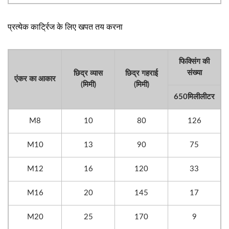
प्रत्येक कार्ट्रिज के लिए खपत तय करना
फिक्सिंग की
संख्या
छिद्र व्यास
छिद्र गहराई
एंकर का आकार
(मिमी)
(मिमी)
650मिलीलीटर
M8
10
80
126
M10
13
90
75
M12
16
120
33
M16
20
145
17
M20
25
170
9