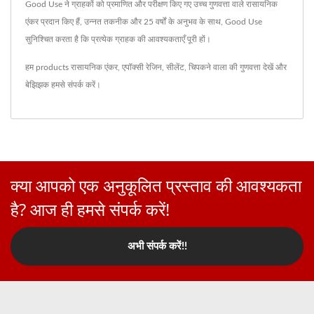
Good Use ने ग्राहकों को प्रमाणित और परीक्षण किए गए उच्च गुणवत्ता वाले रासायनिक
एंकर प्रदान किए हैं, उन्नत तकनीक और 25 वर्षों के अनुभव के साथ, Good Use
सुनिश्चित करता है कि प्रत्येक ग्राहक की आवश्यकताएँ पूरी हों।
हम products
रासायनिक एंकर
,
एपॉक्सी रेजिन
,
सीलेंट
,
चिपकने वाला
की गुणवत्ता देखें और
बेझिझक
हमसे संपर्क करें
।
क्या आपको एक अनुकूलित प्रस्ताव की आवश्यकता
है? आज ही हमसे संपर्क करें!
अभी संपर्क करें!!