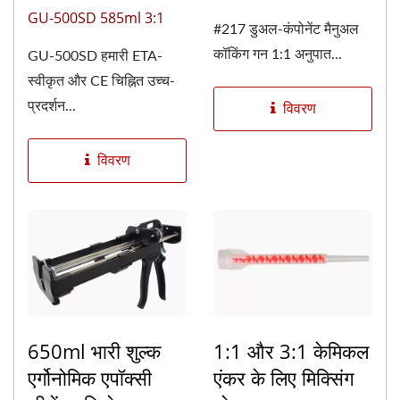
GU-500SD 585ml 3:1
#217 डुअल-कंपोनेंट मैनुअल
कॉकिंग गन 1:1 अनुपात...
GU-500SD हमारी ETA-
स्वीकृत और CE चिह्नित उच्च-
प्रदर्शन...
विवरण
विवरण
650ml भारी शुल्क
1:1 और 3:1 केमिकल
एर्गोनोमिक एपॉक्सी
एंकर के लिए मिक्सिंग