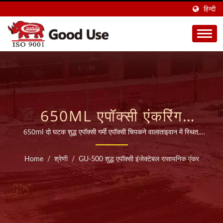
हिन्दी
650ML एपॉक्सी एंकरिंग
एडहेसिव उच्च तापमान स्थापना
650ml दो घटक शुद्ध एपॉक्सी गर्मी एपॉक्सी चिपकने वालाताइवान में स्थित,
हमारा कारखाना उच्च गुणवत्ता वाले रासायनिक एंकर (इंजेक्शन मोर्टार) के निर्माण
के लिए | 40 देशों में बेचा जाता
में 28 वर्षों से अधिक का अनुभव लाता है, जो दुनिया भर के 45 से अधिक देशों में
Home
/
श्रेणी
/
GU-500 शुद्ध एपॉक्सी इंजेक्टेबल रासायनिक एंकर
निर्यात किया जाता है।
है | 1997 से इंजेक्टेबल
केमिकल एंकर निर्माता |
GOOD USE