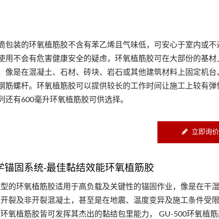
筒包装的环氧植筋胶不含有苯乙烯且气味低，可安心于室内或不
使用不会有危害健康安全的疑虑，环氧植筋胶可在大部份的基材
，像是在混凝土、石材、砖块、岩石或其他建筑材料上固定机台
钢筋螺杆。环氧植筋胶可以提供较长的工作时间让施工上较有弹
列还有600毫升环氧植筋胶可供选择。
立即询价
学锚固系统-最佳黏结效能环氧植筋胶
端型的环氧植筋胶适用于高负载及关键性的锚固作业，像是在干
、开裂及非开裂混凝土，甚至是在地震、温度变异及施工条件受
环氧植筋胶皆可发挥其杰出的黏结包里能力， GU-500环氧植筋