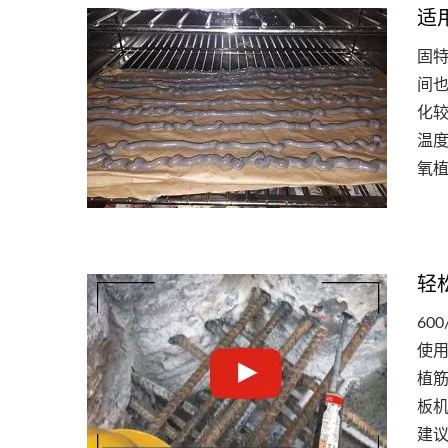
适
固
间
化
温
氧
轻
60
使
植
板机
建