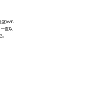
室IWB
，一直以
证。