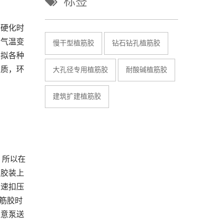
标签
的硬化时
的气温变
慢干型植筋胶
钻石钻孔植筋胶
摸拟各种
品质，环
大孔径专用植筋胶
耐酸碱植筋胶
建筑扩建植筋胶
，所以在
筋胶装上
加速扣压
植筋胶时
注意泵送