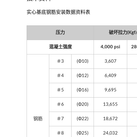
实心基底钢筋安装数据资料表
压力
破坏拉力(Kgf/
混凝土强度
4,000 psi
28
＃3
(Φ10)
3,607
＃4
(Φ12)
6,409
＃5
(Φ16)
9,695
＃6
(Φ20)
13,655
钢筋
＃7
(Φ22)
18,672
＃8
(Φ25)
24,032