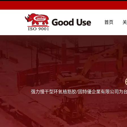
首页
强力慢干型环氧植筋胶/固特優企業有限公司为
杆或螺栓紧固于混凝土等坚硬基材中