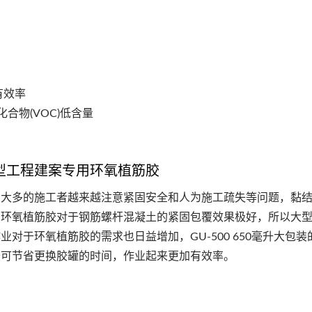
E认证专业环氧植筋胶
热销高强力环氧植筋
有效率
合物(VOC)低含量
型工程建案专用环氧植筋胶
在大多的施工者越来越注意紧固安全和人为施工疏失等问题，黏
的环氧植筋胶对于钢筋螺杆混凝土的紧固包覆效果极好，所以大
业对于环氧植筋胶的需求也日益增加，GU-500 650毫升大包
胶可节省更换胶罐的时间，作业起来更加有效率。