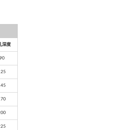
孔深度
90
125
145
170
200
225