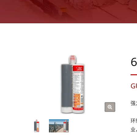
G
强
环
业