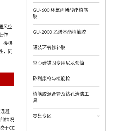
GU-600 环氧丙烯酸酯植筋
胶
通风空
GU-2000 乙烯基酯植筋胶
上作
、楼梯
罐装环氧修补胶
性，同
空心砖锚固专用尼龙套筒
矽利康枪与植筋枪
植筋胶混合管及钻孔清洁工
具
湿混凝
零售专区
限的情况
胶于CE