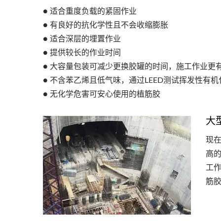
● 适合重度负载的紧固作业
● 有良好的抗化学性且不会收缩膨胀
● 适合深层的埋置作业
● 提供较长的作业时间
热销高强力环氧植筋胶
C
● 大容量包装可减少更换胶罐的时间，施工作业更
● 不含苯乙烯且低气味，通过LEED测试挥发性有机化
● 无化学危害可安心使用的植筋胶
大
现
高
工作
筋