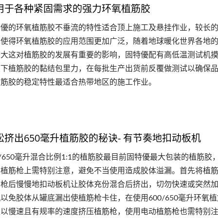
用于各种紧固需求的强力环氧植筋胶
特優的环氧植筋胶不垂流的特性适合顶上施工及悬挂作业，较长
也使得环氧植筋胶的应用范围更加广泛，随着地球暖化世界各地
较大这对植筋胶的发展有重要的影响，固特優配有高低温测试机
度下植筋胶的黏结包里力，在每批生产出货前反覆做测试以确保
植筋胶的稳定特性最适合热带地区的施工作业。
松挤出650毫升植筋胶的秘诀- 有节奏地扣动板机
0/650毫升混合比例1:1的植筋胶最目前固特優最大包装的植筋胶
用植筋枪上需特别注意，避免不当使用造成胶体溢漏。首先将植
筋枪后慢慢地扣动板机让胶体充份混合后挤出，切勿快速或突然
以免胶体从罐底漏出使植筋枪卡住，在使用600/650毫升环氧
议以慢速且有规率的速度挤压植筋枪，使用电动植筋枪也需特别