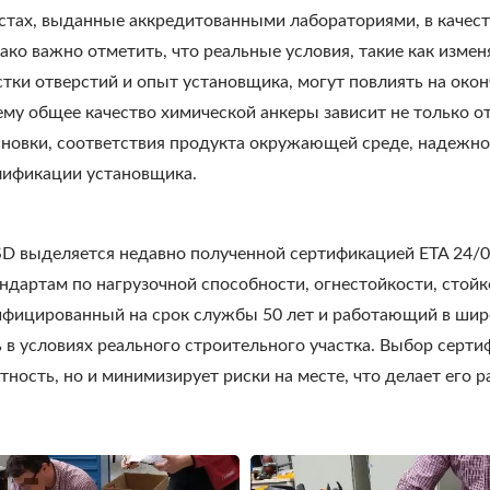
естах, выданные аккредитованными лабораториями, в качес
ако важно отметить, что реальные условия, такие как измен
стки отверстий и опыт установщика, могут повлиять на око
ему общее качество химической анкеры зависит не только от
ановки, соответствия продукта окружающей среде, надежно
лификации установщика.
D выделяется недавно полученной сертификацией ETA 24/09
ндартам по нагрузочной способности, огнестойкости, стойк
тифицированный на срок службы 50 лет и работающий в шир
в условиях реального строительного участка. Выбор серт
тность, но и минимизирует риски на месте, что делает его