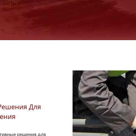
Решения Для
ления
тивные решения для