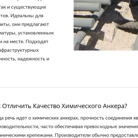
 так и существующих
стов. Идеальны для
плиты, они предлагают
матуры, установленным
и на месте. Подходят
инфраструктурных
чность, надежность и
к Отличить Качество Химического Анкера?
да речь идет о химических анкерах, прочность соединения 
изводительности, часто обеспечивая превосходные значени
аническими крепежами. Производители обычно предоставл