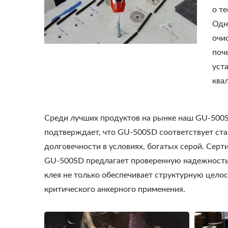
о т
Одн
очи
поч
уст
ква
Среди лучших продуктов на рынке наш GU-500S
подтверждает, что GU-500SD соответствует ста
долговечности в условиях, богатых серой. Сер
GU-500SD предлагает проверенную надежность 
клея не только обеспечивает структурную целос
критического анкерного применения.