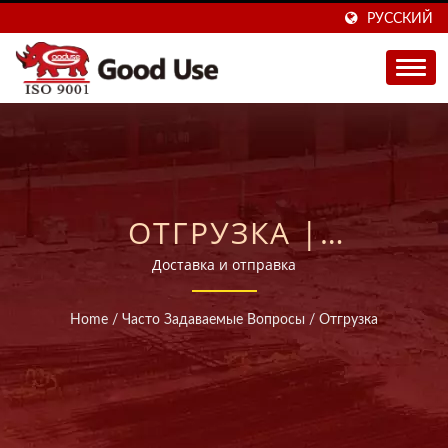
РУССКИЙ
ОТГРУЗКА |
ПРОДАЕТСЯ В 40
Доставка и отправка
СТРАНАХ,
Home
/
Часто Задаваемые Вопросы
/
Отгрузка
ПРОИЗВОДИТЕЛЬ
ИНЪЕКЦИОННЫХ
ХИМИЧЕСКИХ