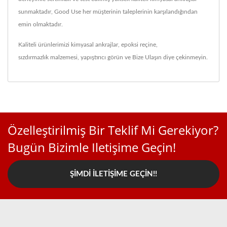
sunmaktadır, Good Use her müşterinin taleplerinin karşılandığından
emin olmaktadır.
Kaliteli ürünlerimizi
kimyasal ankrajlar
,
epoksi reçine
,
sızdırmazlık malzemesi
,
yapıştırıcı
görün ve
Bize Ulaşın
diye çekinmeyin.
Özelleştirilmiş Bir Teklif Mi Gerekiyor?
Bugün Bizimle Iletişime Geçin!
ŞIMDI İLETIŞIME GEÇIN!!