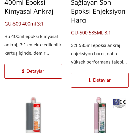
400ml Epoksi
Sağlayan Son
Kimyasal Ankraj
Epoksi Enjeksiyon
Harcı
GU-500 400ml 3:1
GU-500 585ML 3:1
Bu 400ml epoksi kimyasal
ankraj, 3:1 enjekte edilebilir
3:1 585ml epoksi ankraj
kartuş içinde, demir
enjeksiyon harcı, daha
bağlantıları...
yüksek performans talepleri
için olağanüstü...
Detaylar
Detaylar