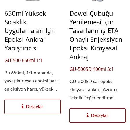
650ml Yüksek
Dowel Çubuğu
Sıcaklık
Yenilemesi Için
Uygulamaları Için
Tasarlanmış ETA
Epoksi Ankraj
Onaylı Enjeksiyon
Yapıştırıcısı
Epoksi Kimyasal
Ankraj
GU-500 650ml 1:1
GU-500SD 400ml 3:1
Bu 650ml, 1:1 oranında,
yavaş kürleşen epoksi bazlı
GU-500SD saf epoksi
enjeksiyon harcı, yüksek
kimyasal ankraj, Avrupa
sıcaklık...
Teknik Değerlendirme
raporu ETA-24/0928'yi
Detaylar
başarıyla...
Detaylar