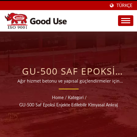
TÜRKÇE
GU-500 SAF EPOKSI
ENJEKTE EDILEBILIR
Ağır hizmet betonu ve yapısal güçlendirmeler için
enjekte edilebilir epoksi reçine ankraj
KIMYASAL ANKRAJ | 20
yapıştırıcısıTayvan merkezli fabrikamız, 45'ten fazla
Home
/
Kategori
/
ülkeye ihraç edilen yüksek kaliteli kimyasal ankraj
YILDAN FAZLA GENIŞ
GU-500 Saf Epoksi Enjekte Edilebilir Kimyasal Ankraj
(enjeksiyon harcı) üretiminde 28 yılı aşkın deneyime
ARALIKTA ENJEKTE
sahiptir.
EDILEBILIR KIMYASAL