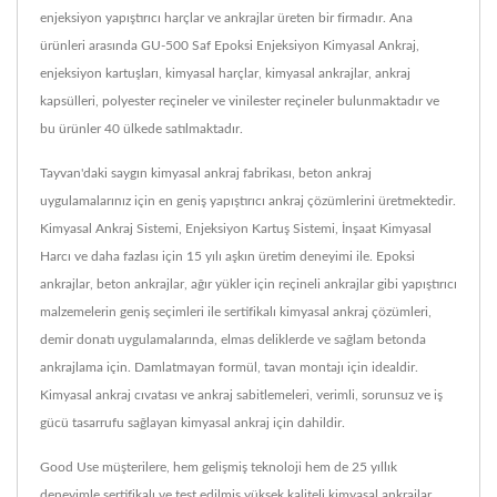
enjeksiyon yapıştırıcı harçlar ve ankrajlar üreten bir firmadır. Ana
ürünleri arasında GU-500 Saf Epoksi Enjeksiyon Kimyasal Ankraj,
enjeksiyon kartuşları, kimyasal harçlar, kimyasal ankrajlar, ankraj
kapsülleri, polyester reçineler ve vinilester reçineler bulunmaktadır ve
bu ürünler 40 ülkede satılmaktadır.
Tayvan'daki saygın kimyasal ankraj fabrikası, beton ankraj
uygulamalarınız için en geniş yapıştırıcı ankraj çözümlerini üretmektedir.
Kimyasal Ankraj Sistemi, Enjeksiyon Kartuş Sistemi, İnşaat Kimyasal
Harcı ve daha fazlası için 15 yılı aşkın üretim deneyimi ile. Epoksi
ankrajlar, beton ankrajlar, ağır yükler için reçineli ankrajlar gibi yapıştırıcı
malzemelerin geniş seçimleri ile sertifikalı kimyasal ankraj çözümleri,
demir donatı uygulamalarında, elmas deliklerde ve sağlam betonda
ankrajlama için. Damlatmayan formül, tavan montajı için idealdir.
Kimyasal ankraj cıvatası ve ankraj sabitlemeleri, verimli, sorunsuz ve iş
gücü tasarrufu sağlayan kimyasal ankraj için dahildir.
Good Use müşterilere, hem gelişmiş teknoloji hem de 25 yıllık
deneyimle sertifikalı ve test edilmiş yüksek kaliteli kimyasal ankrajlar