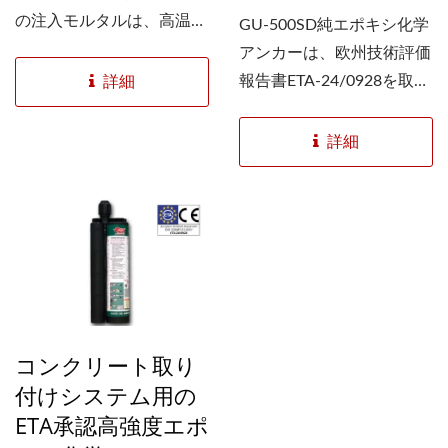
の注入モルタルは、高温環
GU-500SD純エポキシ化学
境でのアンカー作業に最適
アンカーは、欧州技術評価
です。...
報告書ETA-24/0928を取得
詳細
し、CEマークを取得しま
した。これは、構造用途に
詳細
おける高い性能と信頼性を
確認するものです。この評
価は、EAD...
コンクリート取り
付けシステム用の
ETA承認高強度エポ