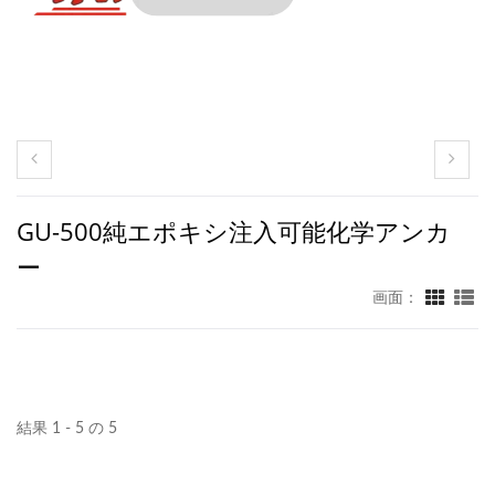
GU-500純エポキシ注入可能化学アンカ
ー
画面：
結果 1 - 5 の 5