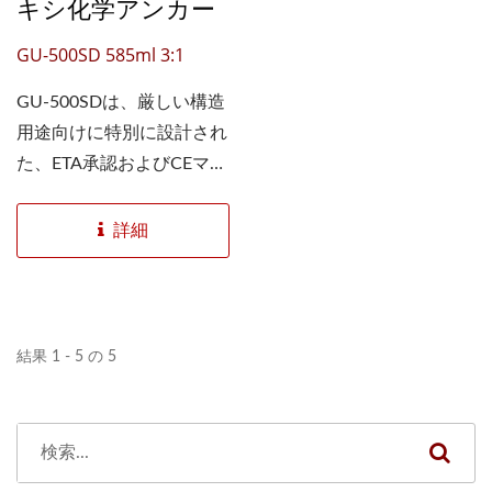
キシ化学アンカー
GU-500SD 585ml 3:1
GU-500SDは、厳しい構造
用途向けに特別に設計され
た、ETA承認およびCEマー
ク付きの高性能純エポキシ
アンカーソリューションで
詳細
す。EAD...
結果 1 - 5 の 5