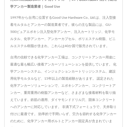
学アンカー製造業者 | Good Use
1997年から台湾に位置するGood Use Hardware Co., Ltd.は、注入型接
着モルタルとアンカーの製造業者です。彼らの主な製品には、GU-
500ピュアエポキシ注入型化学アンカー、注入カートリッジ、化学モ
ルタル、化学アンカー、アンカーカプセル、ポリエステル樹脂、ビニ
ルエステル樹脂が含まれ、これらは40か国で販売されています。
台湾の信頼できる化学アンカー工場は、コンクリートアンカー用途に
最適な最も幅広い接着アンカーソリューションを提供しています。 化
学アンカーシステム、インジェクションカートリッジシステム、建設
用化学モルタルなど、15年以上の製造経験があります。 認定された
化学アンカーソリューションで、エポキシアンカー、コンクリートア
ンカー、重荷重用の樹脂アンカーなど、さまざまな接着材料を取り揃
えています。鉄筋の適用、ダイヤモンドドリル穴、固体コンクリート
へのアンカーに対応しています。 非滴下式フォーミュラで、天井取り
付けに最適です。 効率的で手間いらず、労力を節約する化学アンカー
のために、化学アンカー用ボルトとアンカー固定具が含まれていま