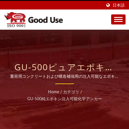
日本語
GU-500ピュアエポキシ
注入型化学アンカー | 20
重荷用コンクリートおよび構造補強用の注入可能なエポキシ
樹脂アンカー接着剤台湾に拠点を置く当社の工場は、高品質
年以上の幅広い注入型化
の化学アンカー（注入モルタル）の製造において28年以上
Home
/
カテゴリ
/
の専門知識を持ち、世界45カ国以上に輸出しています。
学アンカー製造業者 |
GU-500純エポキシ注入可能化学アンカー
GOOD USE