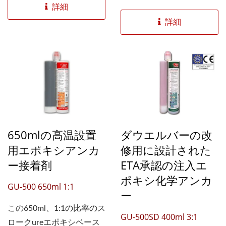
ーに設計されています。特
強度接着性を持っていま
詳細
に熱帯気候や夏の月の建設
す。 エポキシ化学アンカ
詳細
に適しています。 エポキ
ーは、プレキャストコンク
シ化学アンカーは、高強
リートの設置、鉄筋の固
度、広い温度範囲、そして
定、橋やダムの修理、太陽
ほとんどのケースでの非標
光パネルの設置、その他の
準的な取り付けに対する需
専門的な建設プロジェクト
要を満たしています。
など、極端な荷重を支える
EAD...
用途に設計されていま
650mlの高温設置
ダウエルバーの改
す。...
用エポキシアンカ
修用に設計された
ー接着剤
ETA承認の注入エ
ポキシ化学アンカ
GU-500 650ml 1:1
ー
この650ml、1:1の比率のス
GU-500SD 400ml 3:1
ロークureエポキシベース