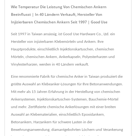
Wie Temperatur Die Leistung Von Chemischen Ankern
Beeinflusst | In 40 Ländern Verkauft, Hersteller Von
Injizierbaren Chemischen Ankern Seit 1997 | Good Use
Seit 1997 in Taiwan ansässig, ist Good Use Hardware Co., Ltd. ein
Hersteller von injizierbaren Klebemörteln und Ankern. Ihre
Hauptprodukte, einschließlich Injektionskartuschen, chemischen
Mörteln, chemischen Ankern, Ankerkapseln, Polyesterharzen und
Vinylesterharzen, werden in 40 Ländern verkauft.
Eine renommierte Fabrik für chemische Anker in Taiwan produziert die
größte Auswahl an Klebeanker-Lösungen für Ihre Betonanwendungen.
Mit mehr als 15 Jahren Erfahrung in der Herstellung von chemischen
Ankersystemen, Injektionskartuschen-Systemen, Bauchemie-Mörtel
und mehr. Zertifizierte chemische Ankerlösungen mit einer breiten
Auswahl an Klebematerialien, einschließlich Epoxidankern,
Betonankern, Harzankern für schwere Lasten in der
Bewehrungsanwendung, diamantgebohrten Löchern und Verankerung