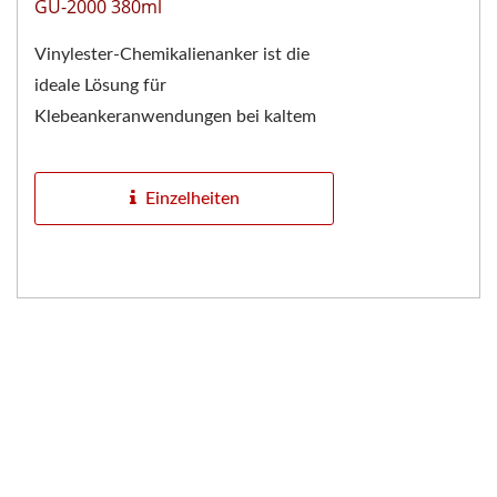
GU-2000 380ml
Vinylester-Chemikalienanker ist die
ideale Lösung für
Klebeankeranwendungen bei kaltem
Wetter in ungerissenem Beton. Die
schnell härtenden Eigenschaften...
Einzelheiten