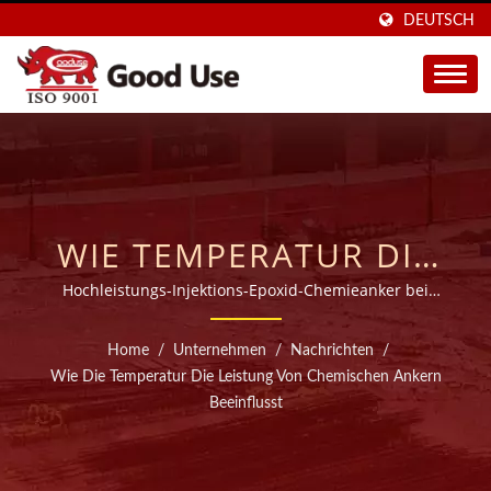
DEUTSCH
WIE TEMPERATUR DIE
LEISTUNG VON
Hochleistungs-Injektions-Epoxid-Chemieanker bei
hohen Temperaturen
CHEMISCHEN ANKERN
Home
/
Unternehmen
/
Nachrichten
/
BEEINFLUSST | IN 40
Wie Die Temperatur Die Leistung Von Chemischen Ankern
Beeinflusst
LÄNDERN VERKAUFT,
HERSTELLER VON