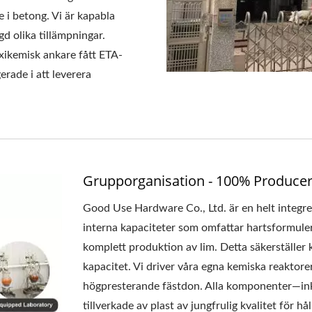
 i betong. Vi är kapabla
d olika tillämpningar.
ikemisk ankare fått ETA-
rade i att leverera
Grupporganisation - 100% Producer
Good Use Hardware Co., Ltd. är en helt integre
interna kapaciteter som omfattar hartsformul
komplett produktion av lim. Detta säkerställer 
kapacitet. Vi driver våra egna kemiska reaktore
högpresterande fästdon. Alla komponenter—inkl
tillverkade av plast av jungfrulig kvalitet för h