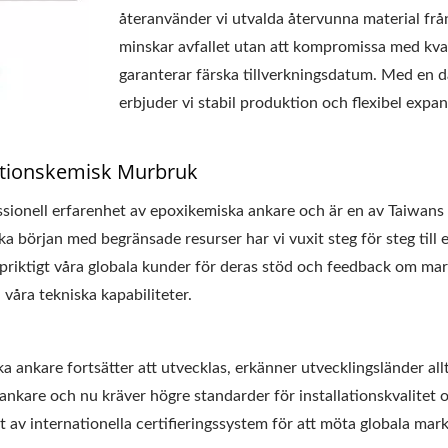
återanvänder vi utvalda återvunna material från
minskar avfallet utan att kompromissa med kval
garanterar färska tillverkningsdatum. Med en dag
erbjuder vi stabil produktion och flexibel expan
ektionskemisk Murbruk
sionell erfarenhet av epoxikemiska ankare och är en av Taiwans b
början med begränsade resurser har vi vuxit steg för steg till ett
priktigt våra globala kunder för deras stöd och feedback om markn
våra tekniska kapabiliteter.
 ankare fortsätter att utvecklas, erkänner utvecklingsländer allt
nkare och nu kräver högre standarder för installationskvalitet 
t av internationella certifieringssystem för att möta globala ma