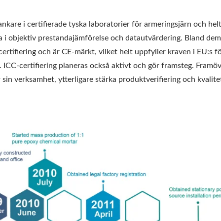
 ankare i certifierade tyska laboratorier för armeringsjärn och 
erna i objektiv prestandajämförelse och datautvärdering. Bland
certifiering och är CE-märkt, vilket helt uppfyller kraven i EU:
. ICC-certifiering planeras också aktivt och gör framsteg. Fram
sin verksamhet, ytterligare stärka produktverifiering och kvalite