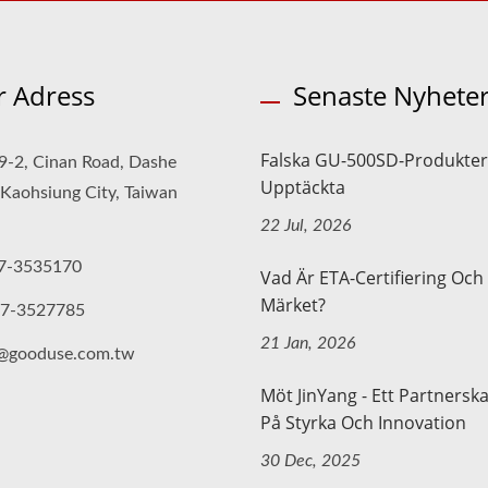
r Adress
Senaste Nyhete
Falska GU-500SD-Produkter
9-2, Cinan Road, Dashe
Upptäckta
, Kaohsiung City, Taiwan
22 Jul, 2026
7-3535170
Vad Är ETA-Certifiering Och
Märket?
-7-3527785
21 Jan, 2026
o@gooduse.com.tw
Möt JinYang - Ett Partnersk
På Styrka Och Innovation
30 Dec, 2025