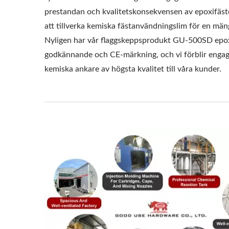
prestandan och kvalitetskonsekvensen av epoxifäste
att tillverka kemiska fästanvändningslim för en mäng
Nyligen har vår flaggskeppsprodukt GU-500SD epox
godkännande och CE-märkning, och vi förblir engage
kemiska ankare av högsta kvalitet till våra kunder.