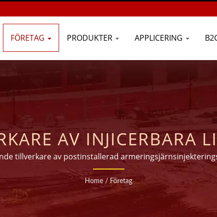
FÖRETAG
PRODUKTER
APPLICERING
B2
RKARE AV INJICERBARA L
20 ÅR | GOOD USE
nde tillverkare av postinstallerad armeringsjärnsinjekterin
Home
/
Företag