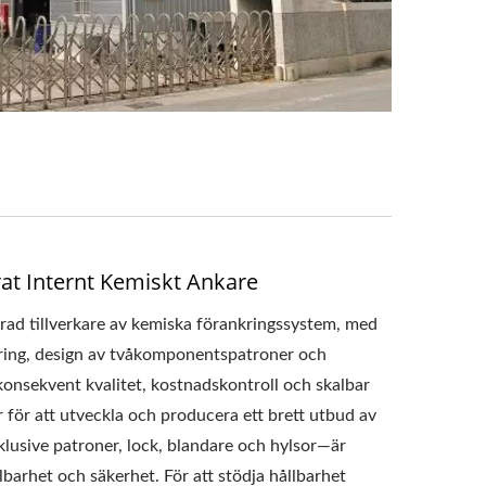
at Internt Kemiskt Ankare
rad tillverkare av kemiska förankringssystem, med
ering, design av tvåkomponentspatroner och
konsekvent kvalitet, kostnadskontroll och skalbar
r för att utveckla och producera ett brett utbud av
usive patroner, lock, blandare och hylsor—är
ållbarhet och säkerhet. För att stödja hållbarhet