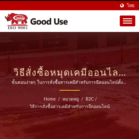
ไทย
วิธีสั่งซื้อหมุดเคมีออนไลน์
| ผู้ผลิตหมุดเคมีที่สามารถ
ขั้นตอนง่ายๆ ในการสั่งซื้อสารเคมีสำหรับการฉีดออนไลน์ตั้งอยู่
ในไต้หวัน โรงงานของเรามีประสบการณ์มากกว่า 28 ปีในการ
ฉีดได้หลากหลายมากว่า
ผลิตตัวยึดเคมีคุณภาพสูง (มอร์ตาร์ฉีด) ส่งออกไปยังมากกว่า 45
Home
/
หมวดหมู่
/
B2C
/
ประเทศทั่วโลก.
20 ปี | GOOD USE
วิธีการสั่งซื้อสารเคมีสำหรับการยึดออนไลน์