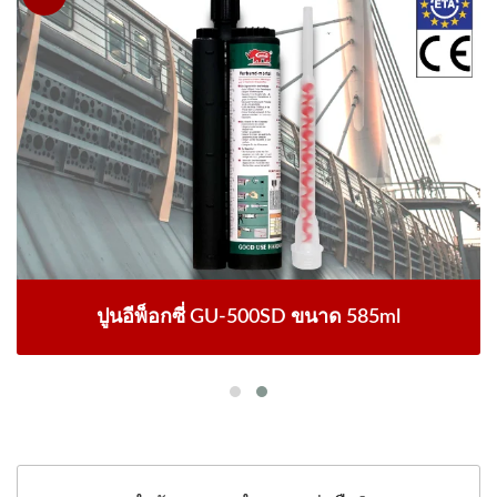
ปูนอีพ็อกซี่ GU-500SD ขนาด 585ml