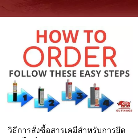
วิธีการสั่งซื้อสารเคมีสำหรับการยึด