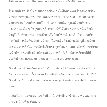
โพลีเอสเตอร์ และเรซินไวน์ิลเอสเตอร์ ซึ่งจำหน่ายใน 40 ประเทศ.
โรงงานที่มีชื่อเสียงในการผลิตตัวเชื่อมเคมีในไต้หวันผลิตโซลูชันตัวเชื่อมที่
หลากหลายที่สุดสำหรับการยึดคอนกรีตของคุณ. มีประสบการณ์การผลิต
มากกว่า 15 ปีสำหรับระบบยึดเคมี, ระบบตลับฉีด, ปูนเคมีสำหรับการ
ก่อสร้าง และอื่น ๆ. โซลูชันการยึดด้วยเคมีที่ได้รับการรับรองพร้อมตัวเลือก
วัสดุยึดติดที่หลากหลายรวมถึงการยึดด้วยอีพ็อกซี่, การยึดด้วยคอนกรีต,
การยึดด้วยเรซินสำหรับน้ำหนักมากในงานติดตั้งเหล็กเสริม, รูที่เจาะด้วย
เพชรและการยึดในคอนกรีตที่แข็งแรง. สูตรไม่หยด เหมาะสำหรับการติดตั้ง
เหนือศีรษะ. รวมถึงสลักเกลียวเคมีและการติดตั้งยึดเพื่อการยึดเคมีที่มี
ประสิทธิภาพ ปราศจากความยุ่งยาก และประหยัดแรงงาน.
Good Use ได้เสนอให้ลูกค้าเกี่ยวกับการยึดเคมีที่มีคุณภาพสูงซึ่งได้รับการ
รับรองและทดสอบ ทั้งด้วยเทคโนโลยีที่ทันสมัยและประสบการณ์กว่า 25 ปี
Good Use รับประกันว่าความต้องการของลูกค้าแต่ละรายจะได้รับการตอบ
สนอง.
ดูผลิตภัณฑ์คุณภาพของเรา
ตัวยึดเคมี
,
เรซินอีพอกซี
,
วัสดุอุดรอยต่อ
,
กาว
และอย่าลังเลที่จะ
ติดต่อเรา
.