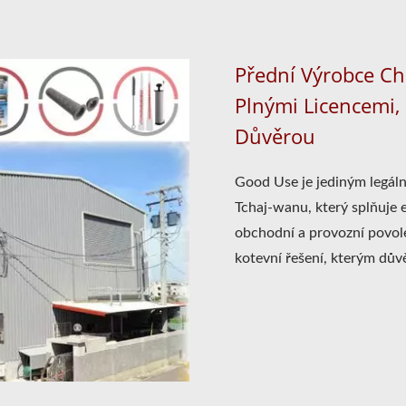
Přední Výrobce C
Plnými Licencemi, 
Důvěrou
Good Use je jediným legál
Tchaj-wanu, který splňuje 
obchodní a provozní povole
kotevní řešení, kterým důvě