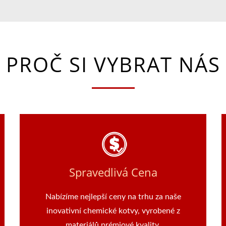
PROČ SI VYBRAT NÁS
Spravedlivá Cena
Nabízíme nejlepší ceny na trhu za naše
inovativní chemické kotvy, vyrobené z
materiálů prémiové kvality.