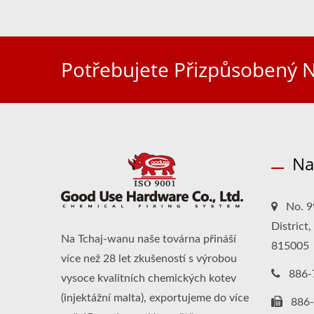
Potřebujete Přizpůsobený N
Na
No. 9
District
Na Tchaj-wanu naše továrna přináší
815005
více než 28 let zkušeností s výrobou
886-
vysoce kvalitních chemických kotev
(injektážní malta), exportujeme do více
886