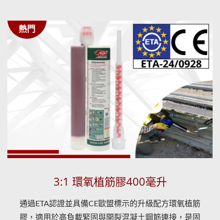
熱門
3:1 環氧植筋膠400毫升
通過ETA認證並具備CE歐盟標示的升級配方環氧植筋
膠，適用於高負載緊固與開裂混凝土鋼筋連接，是固