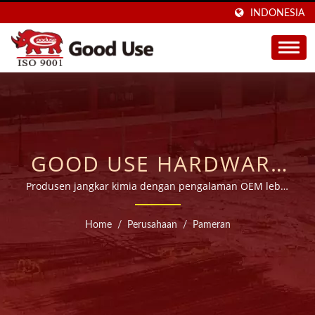
INDONESIA
GOOD USE HARDWARE
CO., LTD.
Produsen jangkar kimia dengan pengalaman OEM lebih
dari 28 tahun.
Home
/
Perusahaan
/
Pameran