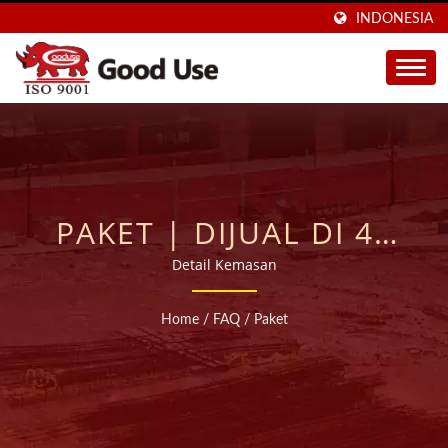
INDONESIA
PAKET | DIJUAL DI 40
NEGARA PRODUSEN
Detail Kemasan
ANCHOR KIMIA SUNTIK
Home
/
FAQ
/
Paket
SEJAK 1997 | GOOD
USE