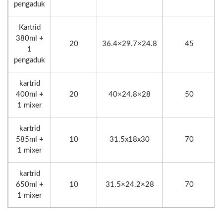
pengaduk
Kartrid
380ml +
20
36.4×29.7×24.8
45
1
pengaduk
kartrid
400ml +
20
40×24.8×28
50
1 mixer
kartrid
585ml +
10
31.5x18x30
70
1 mixer
kartrid
650ml +
10
31.5×24.2×28
70
1 mixer