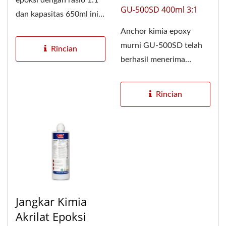
GU-500SD 400ml 3:1
dan kapasitas 650ml ini
ideal untuk proyek...
Anchor kimia epoxy
murni GU-500SD telah
Rincian
berhasil menerima
laporan Penilaian Teknis
Eropa ETA-24/0928...
Rincian
Jangkar Kimia
Akrilat Epoksi