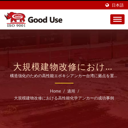
日本語
大規模建物改修における
高性能化学アンカーの成
構造強化のための高性能エポキシアンカー台湾に拠点を置く
当社の工場は、高品質の化学アンカー（注入モルタル）の製
功した適用 | 台湾製の注
造において28年以上の専門知識を持ち、世界45カ国以上に
Home
/
適用
/
輸出しています。
入接着モルタルメーカー
大規模建物改修における高性能化学アンカーの成功事例
として20年 | GOOD USE