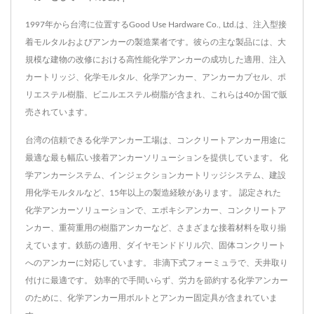
1997年から台湾に位置するGood Use Hardware Co., Ltd.は、注入型接
着モルタルおよびアンカーの製造業者です。彼らの主な製品には、大
規模な建物の改修における高性能化学アンカーの成功した適用、注入
カートリッジ、化学モルタル、化学アンカー、アンカーカプセル、ポ
リエステル樹脂、ビニルエステル樹脂が含まれ、これらは40か国で販
売されています。
台湾の信頼できる化学アンカー工場は、コンクリートアンカー用途に
最適な最も幅広い接着アンカーソリューションを提供しています。 化
学アンカーシステム、インジェクションカートリッジシステム、建設
用化学モルタルなど、15年以上の製造経験があります。 認定された
化学アンカーソリューションで、エポキシアンカー、コンクリートア
ンカー、重荷重用の樹脂アンカーなど、さまざまな接着材料を取り揃
えています。鉄筋の適用、ダイヤモンドドリル穴、固体コンクリート
へのアンカーに対応しています。 非滴下式フォーミュラで、天井取り
付けに最適です。 効率的で手間いらず、労力を節約する化学アンカー
のために、化学アンカー用ボルトとアンカー固定具が含まれていま