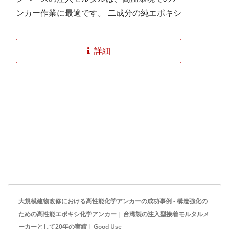
ンカー作業に最適です。 二成分の純エポキシ
化学アンカーは、スチレンフリーで低臭気で
あり、閉鎖された場所や換気の悪い場所での
詳細
使用に安全です。...
大規模建物改修における高性能化学アンカーの成功事例 - 構造強化の
ための高性能エポキシ化学アンカー | 台湾製の注入型接着モルタルメ
ーカーとして20年の実績 | Good Use