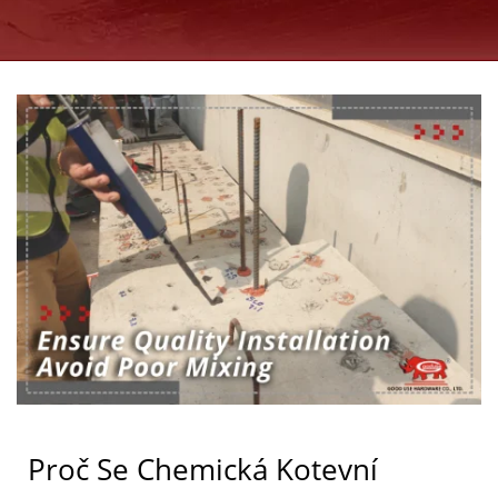
ZEMÍCH, VÝROBCE
INJEKTOVATELNÝCH
CHEMICKÝCH KOTEV
OD ROKU 1997 | GOOD
USE
Proč Se Chemická Kotevní