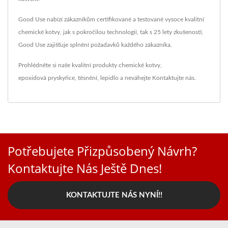
Good Use nabízí zákazníkům certifikované a testované vysoce kvalitní
chemické kotvy, jak s pokročilou technologií, tak s 25 lety zkušeností,
Good Use zajišťuje splnění požadavků každého zákazníka.
Prohlédněte si naše kvalitní produkty
chemické kotvy
,
epoxidová pryskyřice
,
těsnění
,
lepidlo
a neváhejte
Kontaktujte nás
.
Potřebujete Přizpůsobený Návrh?
Kontaktujte Nás Ještě Dnes!
KONTAKTUJTE NÁS NYNÍ!!