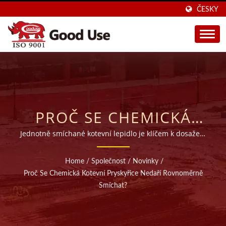
ČESKY
PROČ SE CHEMICKÁ
KOTVÍCÍ PRYSKYŘICE
Jednotně smíchané kotevní lepidlo je klíčem k dosažení
kvalitní práce s kotvením armatur.
NEDOKÁŽE
Home
/
Společnost
/
Novinky
/
ROVNOMĚRNĚ
Proč Se Chemická Kotevní Pryskyřice Nedaří Rovnoměrně
Smíchat?
SMÍCHAT? |
PRODÁVÁNO VE 40