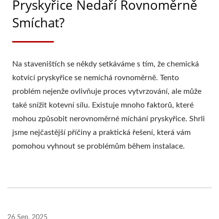
Pryskyřice Nedaří Rovnoměrně
Smíchat?
Na staveništích se někdy setkáváme s tím, že chemická
kotvící pryskyřice se nemíchá rovnoměrně. Tento
problém nejenže ovlivňuje proces vytvrzování, ale může
také snížit kotevní sílu. Existuje mnoho faktorů, které
mohou způsobit nerovnoměrné míchání pryskyřice. Shrli
jsme nejčastější příčiny a praktická řešení, která vám
pomohou vyhnout se problémům během instalace.
26 Sep, 2025