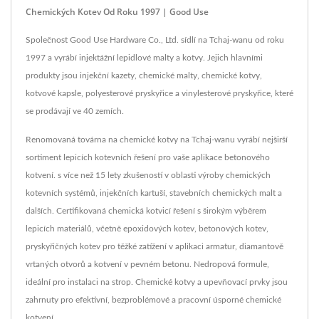
Chemických Kotev Od Roku 1997 | Good Use
Společnost Good Use Hardware Co., Ltd. sídlí na Tchaj-wanu od roku
1997 a vyrábí injektážní lepidlové malty a kotvy. Jejich hlavními
produkty jsou injekční kazety, chemické malty, chemické kotvy,
kotvové kapsle, polyesterové pryskyřice a vinylesterové pryskyřice, které
se prodávají ve 40 zemích.
Renomovaná továrna na chemické kotvy na Tchaj-wanu vyrábí nejširší
sortiment lepicích kotevních řešení pro vaše aplikace betonového
kotvení. s více než 15 lety zkušeností v oblasti výroby chemických
kotevních systémů, injekčních kartuší, stavebních chemických malt a
dalších. Certifikovaná chemická kotvicí řešení s širokým výběrem
lepicích materiálů, včetně epoxidových kotev, betonových kotev,
pryskyřičných kotev pro těžké zatížení v aplikaci armatur, diamantově
vrtaných otvorů a kotvení v pevném betonu. Nedropová formule,
ideální pro instalaci na strop. Chemické kotvy a upevňovací prvky jsou
zahrnuty pro efektivní, bezproblémové a pracovní úsporné chemické
kotvení.