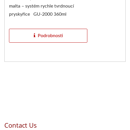
malta – systém rychle tvrdnoucí
pryskyřice GU-2000 360ml
Vinylester chemická kotvící malta je
jedním z nejpopulárnějších...
Podrobnosti