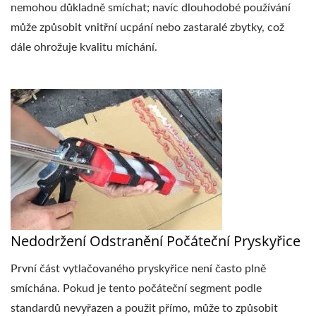
nemohou důkladně smíchat; navíc dlouhodobé používání
může způsobit vnitřní ucpání nebo zastaralé zbytky, což
dále ohrožuje kvalitu míchání.
Nedodržení Odstranění Počáteční Pryskyřice
První část vytlačovaného pryskyřice není často plně
smíchána. Pokud je tento počáteční segment podle
standardů nevyřazen a použit přímo, může to způsobit