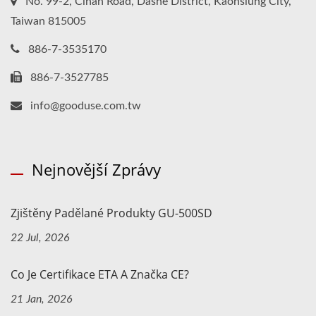
No. 99-2, Cinan Road, Dashe District, Kaohsiung City,
Taiwan 815005
886-7-3535170
886-7-3527785
info@gooduse.com.tw
Nejnovější Zprávy
Zjištěny Padělané Produkty GU-500SD
22 Jul, 2026
Co Je Certifikace ETA A Značka CE?
21 Jan, 2026