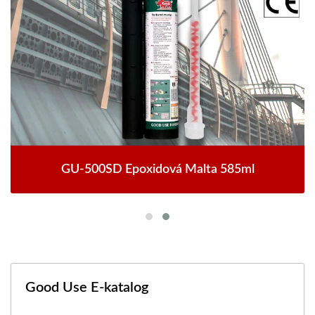
GU-500SD Epoxidová Malta 585ml
Good Use E-katalog